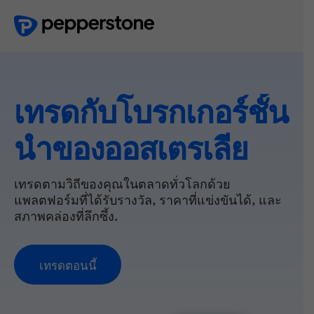
เทรดกับโบรกเกอร์ชั้น
นำของออสเตรเลีย
เทรดตามวิถีของคุณในตลาดทั่วโลกด้วย
แพลตฟอร์มที่ได้รับรางวัล, ราคาที่แข่งขันได้, และ
สภาพคล่องที่ลึกซึ้ง.
เ
ท
ร
ด
ต
อ
น
น