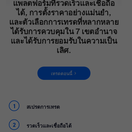
แพลตฟอร์มที่รวดเร็วและเชื่อถือ
ได้, การตั้งราคาอย่างแม่นยำ,
และตัวเลือกการเทรดที่หลากหลาย
ได้รับการควบคุมใน 7 เขตอำนาจ
และได้รับการยอมรับในความเป็น
เลิศ.
เทรดตอนนี้
สเปรดการเทรด
รวดเร็วและเชื่อถือได้