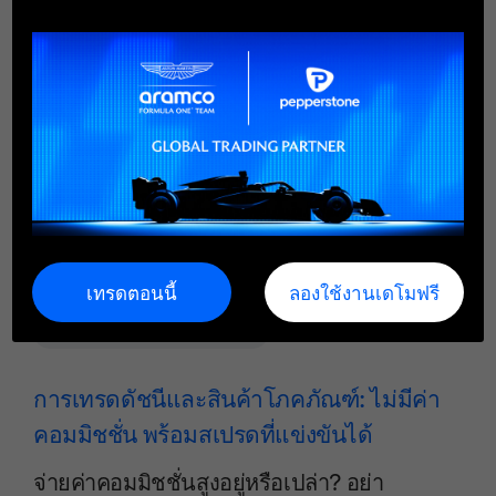
เทรดตอนนี้
ลองใช้งานเดโมฟรี
ค่าธรรมเนียมและคอมมิชชั่น
การเทรดดัชนีและสินค้าโภคภัณฑ์: ไม่มีค่า
คอมมิชชั่น พร้อมสเปรดที่แข่งขันได้
จ่ายค่าคอมมิชชั่นสูงอยู่หรือเปล่า? อย่า