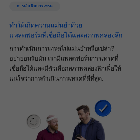
การดำเนินการเทรด
ทำให้เกิดความแม่นยำด้วย
แพลตฟอร์มที่เชื่อถือได้และสภาพคล่องลึก
การดำเนินการเทรดไม่แม่นยำหรือเปล่า?
อย่ายอมรับมัน เรามีแพลตฟอร์มการเทรดที่
เชื่อถือได้และมีตัวเลือกสภาพคล่องลึกเพื่อให้
แน่ใจว่าการดำเนินการเทรดที่ดีที่สุด.