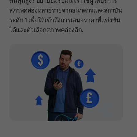
ต้นทุนสูง? อย่ายอมรับมัน เราใช้ผู้ให้บริการ
สภาพคล่องหลายรายจากธนาคารและสถาบัน
ระดับ 1 เพื่อให้เข้าถึงการเสนอราคาที่แข่งขัน
ได้และตัวเลือกสภาพคล่องลึก.