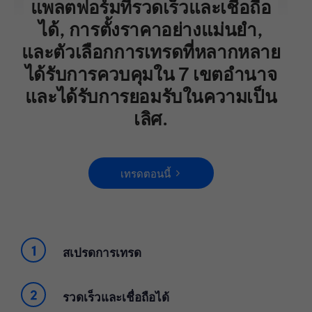
แพลตฟอร์มที่รวดเร็วและเชื่อถือ
ได้, การตั้งราคาอย่างแม่นยำ,
และตัวเลือกการเทรดที่หลากหลาย
ได้รับการควบคุมใน 7 เขตอำนาจ
และได้รับการยอมรับในความเป็น
เลิศ.
เทรดตอนนี้
สเปรดการเทรด
รวดเร็วและเชื่อถือได้