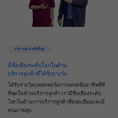
บริการลูกค้าที่ดีที่สุด
มีชื่อเสียงระดับโลกในด้าน
บริการลูกค้าที่ได้รับรางวัล
ได้รับรางวัลแพลตฟอร์มการเทรดมืออาชีพที่ดี
ที่สุดในด้านบริการลูกค้า เรามีชื่อเสียงระดับ
โลกในด้านการบริการลูกค้าที่ยอดเยี่ยมและมี
คุณภาพสูง.