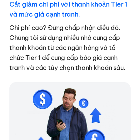
Cắt giảm chi phí với thanh khoản Tier 1
và mức giá cạnh tranh.
Chi phí cao? Đừng chấp nhận điều đó.
Chúng tôi sử dụng nhiều nhà cung cấp
thanh khoản từ các ngân hàng và tổ
chức Tier 1 để cung cấp báo giá cạnh
tranh và các tùy chọn thanh khoản sâu.