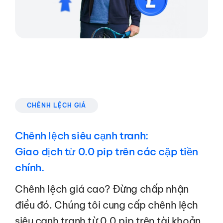
CHÊNH LỆCH GIÁ
Chênh lệch siêu cạnh tranh:
Giao dịch từ 0.0 pip trên các cặp tiền
chính.
Chênh lệch giá cao? Đừng chấp nhận
điều đó. Chúng tôi cung cấp chênh lệch
siêu cạnh tranh từ 0.0 pip trên tài khoản