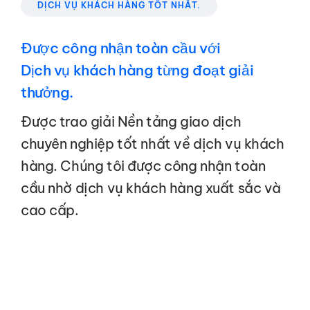
DỊCH VỤ KHÁCH HÀNG TỐT NHẤT.
Được công nhận toàn cầu với
Dịch vụ khách hàng từng đoạt giải
thưởng.
Được trao giải Nền tảng giao dịch
chuyên nghiệp tốt nhất về dịch vụ khách
hàng. Chúng tôi được công nhận toàn
cầu nhờ dịch vụ khách hàng xuất sắc và
cao cấp.