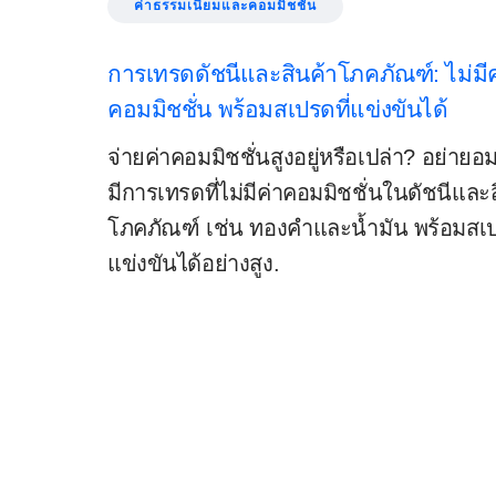
ค่าธรรมเนียมและคอมมิชชั่น
การเทรดดัชนีและสินค้าโภคภัณฑ์: ไม่มีค
คอมมิชชั่น พร้อมสเปรดที่แข่งขันได้
จ่ายค่าคอมมิชชั่นสูงอยู่หรือเปล่า? อย่ายอ
มีการเทรดที่ไม่มีค่าคอมมิชชั่นในดัชนีและ
โภคภัณฑ์ เช่น ทองคำและน้ำมัน พร้อมสเป
แข่งขันได้อย่างสูง.