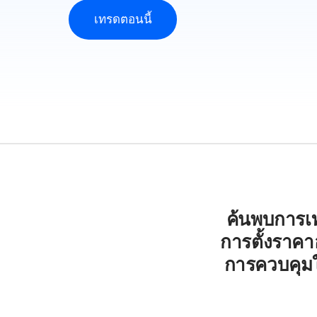
เทรดตอนนี้
ค้นพบการเทร
การตั้งราคา
การควบคุมใ