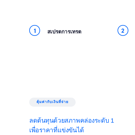
สเปรดการเทรด
คุ้มค่ากับเงินที่จ่าย
ลดต้นทุนด้วยสภาพคล่องระดับ 1
เพื่อราคาที่แข่งขันได้