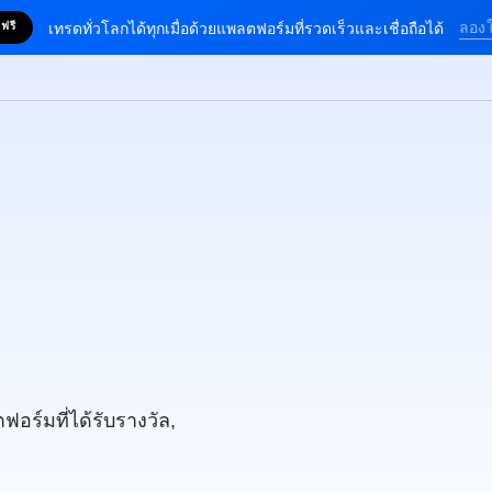
ลองใ
ฟรี
เทรดทั่วโลกได้ทุกเมื่อด้วยแพลตฟอร์มที่รวดเร็วและเชื่อถือได้
์ชั้นนำ
ร์มที่ได้รับรางวัล,