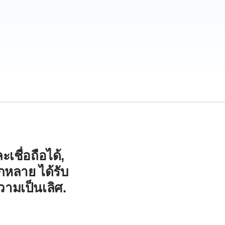
เชื่อถือได้,
กหลาย ได้รับ
ามเป็นเลิศ.